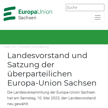
Zur
Zum
Hauptnavigation
Hauptbereich
Sachsen
Über uns
»
Vorstand und Satzung
Landesvorstand und
Satzung der
überparteilichen
Europa-Union Sachsen
Die Landesversammlung der Europa-Union Sachsen
hat am Samstag, 10. Mai 2025, den Landesvorstand
neu gewählt.