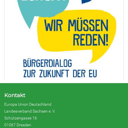
Kontakt
Europa Union Deutschland
Landesverband Sachsen e. V.
Schützengasse 16
01067 Dresden